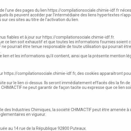
 de l'une des pages du lien
https://compilationsociale.chimie-idf.fr
nécess
xquels ils peuvent accéder par l'intermédiaire des liens hypertextes n'
r ces sites au titre de l'activation du lien.
s fiables et à jour sur
https://compilationsociale.chimie-idf.fr
.
 ce lien soit exhaustif et que toutes les informations fournies soient 
e pourrait être tenue responsable de toute utilisation qui pourrait être
.
lien et les informations qu'il contient, ainsi que la présente mention lé
sur
https://compilationsociale.chimie-idf.fr
, des cookies apparaitront pou
ite sur le lien ci-dessus. Ils seront immédiatement effacés dès la fin d
CHIMACTIF ne peut garantir de façon tacite ou expresse que ce lien soit
e des Industries Chimiques, la société CHIMACTIF peut être amenée à co
èglementaires en vigueur.
ituée au 14 rue de la République 92800 Puteaux.