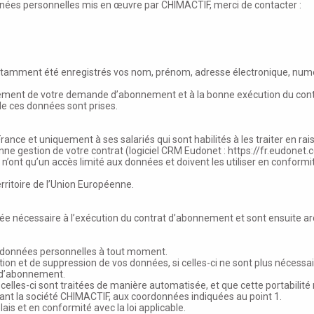
nées personnelles mis en œuvre par CHIMACTIF, merci de contacter :
otamment été enregistrés vos nom, prénom, adresse électronique, numér
tement de votre demande d’abonnement et à la bonne exécution du contr
de ces données sont prises.
ce et uniquement à ses salariés qui sont habilités à les traiter en rai
ne gestion de votre contrat (logiciel CRM Eudonet :
https://fr.eudonet
, n’ont qu’un accès limité aux données et doivent les utiliser en conform
erritoire de l’Union Européenne.
e nécessaire à l’exécution du contrat d’abonnement et sont ensuite ar
os données personnelles à tout moment.
ion et de suppression de vos données, si celles-ci ne sont plus nécessair
 d’abonnement.
celles-ci sont traitées de manière automatisée, et que cette portabilité n
nt la société CHIMACTIF, aux coordonnées indiquées au point 1.
is et en conformité avec la loi applicable.