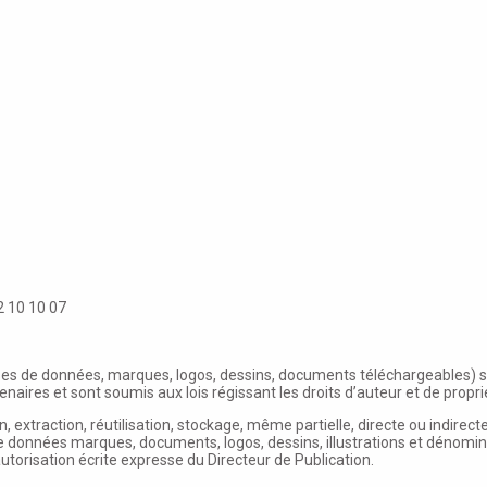
2 10 10 07
ses de données, marques, logos, dessins, documents téléchargeables) 
res et sont soumis aux lois régissant les droits d’auteur et de proprié
on, extraction, réutilisation, stockage, même partielle, directe ou indir
e données marques, documents, logos, dessins, illustrations et dénomin
autorisation écrite expresse du Directeur de Publication.