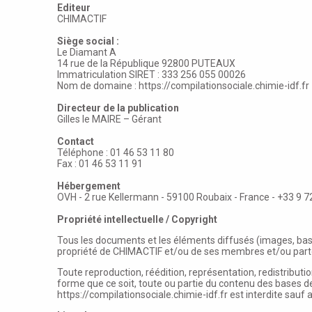
Editeur
CHIMACTIF
Siège social :
Le Diamant A
14 rue de la République 92800 PUTEAUX
Immatriculation SIRET : 333 256 055 00026
Nom de domaine :
https://compilationsociale.chimie-idf.fr
Directeur de la publication
Gilles le MAIRE – Gérant
Contact
Téléphone : 01 46 53 11 80
Fax : 01 46 53 11 91
Hébergement
OVH - 2 rue Kellermann - 59100 Roubaix - France - +33 9 7
Propriété intellectuelle / Copyright
Tous les documents et les éléments diffusés (images, ba
propriété de CHIMACTIF et/ou de ses membres et/ou partenai
Toute reproduction, réédition, représentation, redistributi
forme que ce soit, toute ou partie du contenu des bases d
https://compilationsociale.chimie-idf.fr
est interdite sauf 