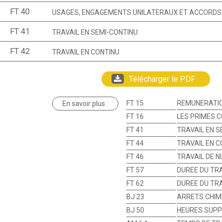
FT 40
USAGES, ENGAGEMENTS UNILATERAUX ET ACCORDS A
FT 41
TRAVAIL EN SEMI-CONTINU
FT 42
TRAVAIL EN CONTINU
Télécharger le PDF
FT 15
REMUNERATION
En savoir plus :
FT 16
LES PRIMES C
FT 41
TRAVAIL EN S
FT 44
TRAVAIL EN C
FT 46
TRAVAIL DE N
FT 57
DUREE DU TRA
FT 62
DUREE DU TRA
BJ 23
ARRETS CHIMI
BJ 50
HEURES SUPP