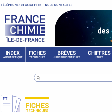
TÉLÉPHONE :
01 46 53 11 85
|
NOUS CONTACTER
des 
INDEX
FICHES
BRÈVES
CHIFFRES
ALPHABÉTIQUE
TECHNIQUES
JURISPRUDENTIELLES
UTILES
FICHES
TECHNIQUES