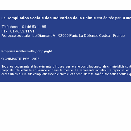
La
Compilation Sociale des Industries de la Chimie
est éditée par
CHIM
Téléphone : 01.46.53.11.85
Fax : 01.46.53.11.91
Adresse postale : Le Diamant A - 92909 Paris La Défense Cedex - France
Propriété intellectuelle / Copyright
© CHIMACTIF 1993 - 2026
Tous les documents et les éléments diffusés sur le site compilationsociale.chimie-idf.fr so
propriété intellectuelle en France et dans le monde. La représentation et/ou la reproductio
accessibles sur le site compilationsociale.chimie-idf.fr est interdite sauf autorisation écrite e